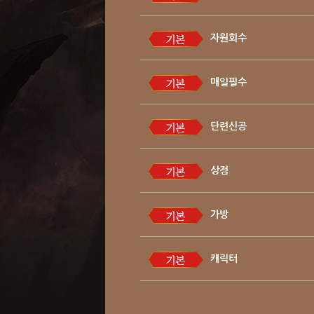
자원회수
매일필수
단련신공
상점
가방
캐릭터