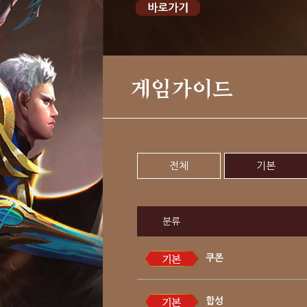
게임가이드
전체
기본
분류
쿠폰
합성