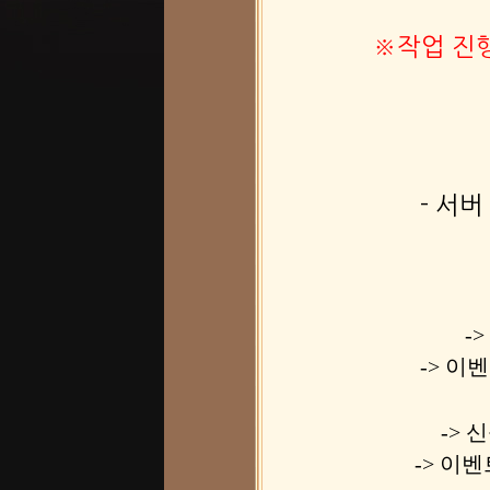
※작업 진행
- 서
-
-> 이벤
-> 
-> 이벤