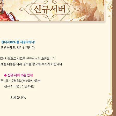
RPG
!
판타지
를
재정의하다
.
.
안녕하세요
엘카인
입니다
.
심과
사랑으로
새로운
신규서버가
오픈됩니다
.
자세한
내용은
아래
정보를
참고해
주시기
바랍니다
◆
신규
서버
오픈
안내
: 7
5
(토
) 00시 05분
오픈
시간
월
일
-
: 이슈타르
신규
서버명
.
감사합니다