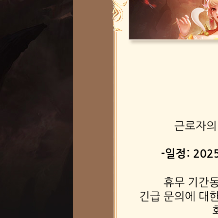
근로자의
-일정: 202
휴무 기간
긴급 문의에 대