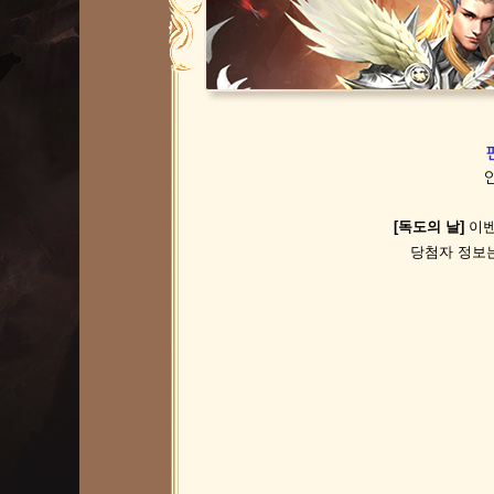
[독도의 날]
이벤
당첨자 정보