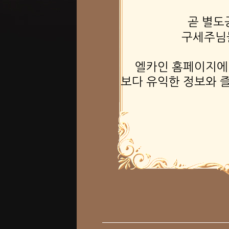
곧 별도
구세주님들
엘카인 홈페이지에
보다 유익한 정보와 