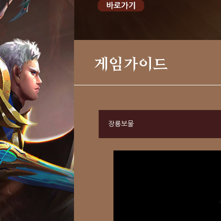
게임가이드
장룡보물