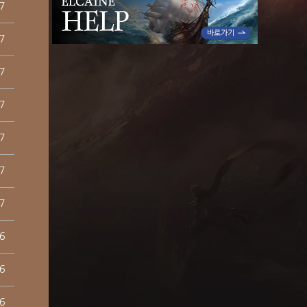
7
7
7
7
7
7
7
6
6
6