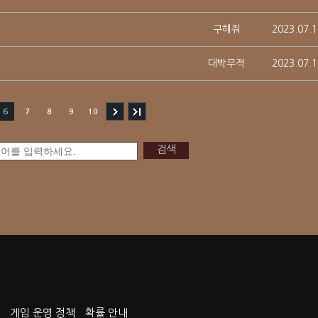
구해줘
2023.07.1
대박무적
2023.07.1
6
7
8
9
10
검색
게임 운영 정책
확률 안내