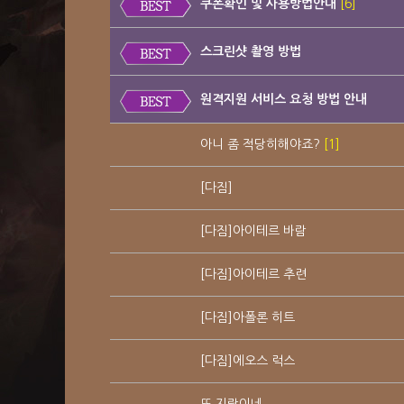
쿠폰확인 및 사용방법안내
[6]
스크린샷 촬영 방법
원격지원 서비스 요청 방법 안내
아니 좀 적당히해야죠?
[1]
[다짐]
[다짐]아이테르 바람
[다짐]아이테르 추련
[다짐]아폴론 히트
[다짐]에오스 럭스