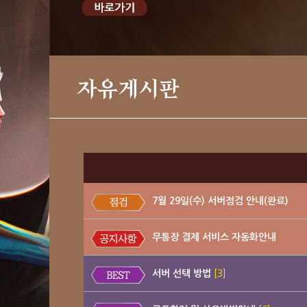
자유게시판
7월 29일(수) 서버점검 안내(완료)
무통장 결제 서비스 자동화안내
서버 선택 방법
[3]