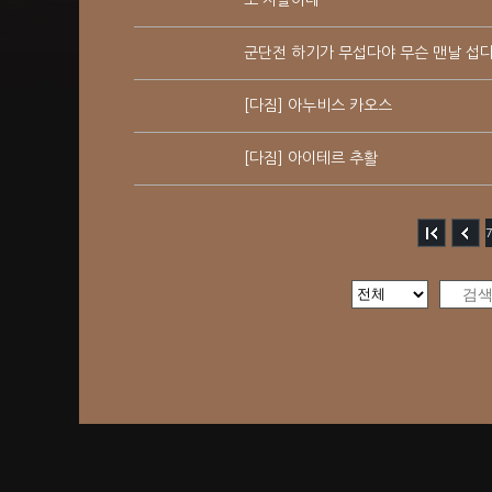
또 지랄이네
군단전 하기가 무섭다야 무슨 맨날 섭
[다짐] 아누비스 카오스
[다짐] 아이테르 추활