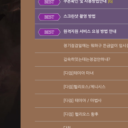
쿠폰확인 및 사용방법안내
[6]
스크린샷 촬영 방법
원격지원 서비스 요청 방법 안내
정기점검일에는 뭐하구 뜬금없이 임시
깊숙히잇는데는정검안하내?
[다짐]테이아 마녀
[다짐]헬리오스/제니시스
[다짐] 테이아 / 마법사
[다짐] 헬리오스 황후