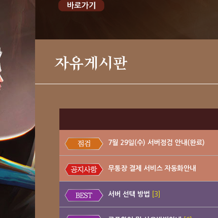
자유게시판
7월 29일(수) 서버점검 안내(완료)
무통장 결제 서비스 자동화안내
서버 선택 방법
[3]