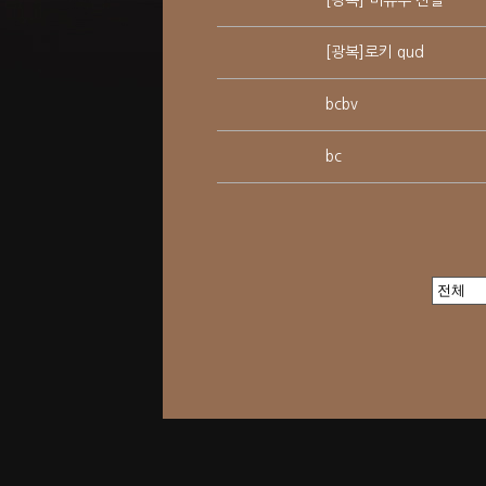
[광복] 비슈누 전설
[광복]로키 qud
bcbv
bc